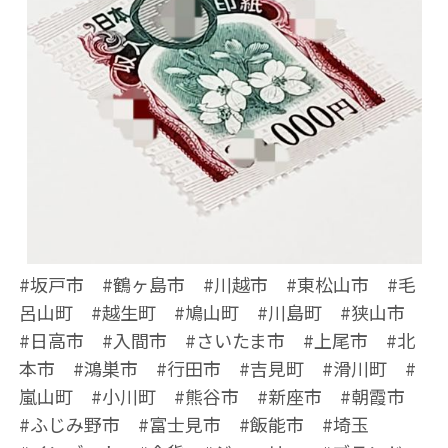
#坂戸市 #鶴ヶ島市 #川越市 #東松山市 #毛
呂山町 #越生町 #鳩山町 #川島町 #狭山市
#日高市 #入間市 #さいたま市 #上尾市 #北
本市 #鴻巣市 #行田市 #吉見町 #滑川町 #
嵐山町 #小川町 #熊谷市 #新座市 #朝霞市
#ふじみ野市 #富士見市 #飯能市 #埼玉