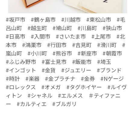
#坂戸市 #鶴ヶ島市 #川越市 #東松山市 #毛
呂山町 #越生町 #鳩山町 #川島町 #狭山市
#日高市 #入間市 #さいたま市 #上尾市 #北
本市 #鴻巣市 #行田市 #吉見町 #滑川町 #
嵐山町 #小川町 #熊谷市 #新座市 #朝霞市
#ふじみ野市 #富士見市 #飯能市 #埼玉
#インゴット #金貨 #ジュエリー #ブランド
#時計 #楽器 #金プラチナ #金券 #Nゲージ
#ロレックス #オメガ #タグホイヤー #ルイヴ
ィトン #シャネル #エルメス ＃ティファニ
ー #カルティエ #ブルガリ