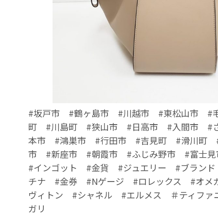
#坂戸市 #鶴ヶ島市 #川越市 #東松山市 #
町 #川島町 #狭山市 #日高市 #入間市 #
本市 #鴻巣市 #行田市 #吉見町 #滑川町 
市 #新座市 #朝霞市 #ふじみ野市 #富士見
#インゴット #金貨 #ジュエリー #ブランド
チナ #金券 #Nゲージ #ロレックス #オメ
ヴィトン #シャネル #エルメス ＃ティファ
ガリ