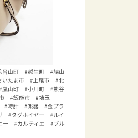
毛呂山町 #越生町 #鳩山
さいたま市 #上尾市 #北
#嵐山町 #小川町 #熊谷
市 #飯能市 #埼玉
 #時計 #楽器 #金プラ
ガ #タグホイヤー #ルイ
ニー #カルティエ #ブル