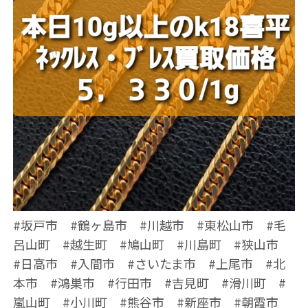
#坂戸市 #鶴ヶ島市 #川越市 #東松山市 #毛
呂山町 #越生町 #鳩山町 #川島町 #狭山市
#日高市 #入間市 #さいたま市 #上尾市 #北
本市 #鴻巣市 #行田市 #吉見町 #滑川町 #
嵐山町 #小川町 #熊谷市 #新座市 #朝霞市