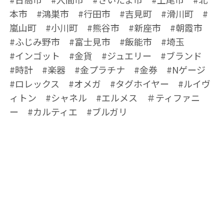
本市 #鴻巣市 #行田市 #吉見町 #滑川町 #
嵐山町 #小川町 #熊谷市 #新座市 #朝霞市
#ふじみ野市 #富士見市 #飯能市 #埼玉
#インゴット #金貨 #ジュエリー #ブランド
#時計 #楽器 #金プラチナ #金券 #Nゲージ
#ロレックス #オメガ #タグホイヤー #ルイヴ
ィトン #シャネル #エルメス ＃ティファニ
ー #カルティエ #ブルガリ