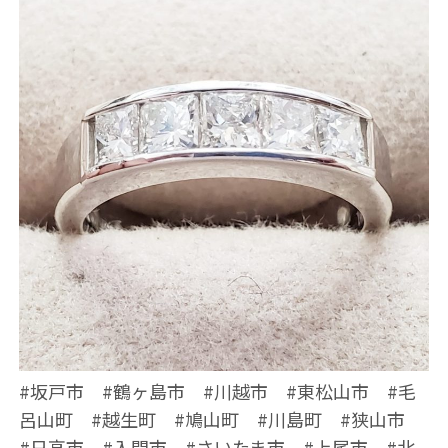
#坂戸市 #鶴ヶ島市 #川越市 #東松山市 #毛
呂山町 #越生町 #鳩山町 #川島町 #狭山市
#日高市 #入間市 #さいたま市 #上尾市 #北