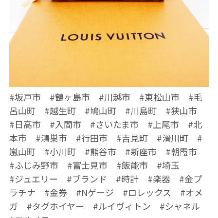
#坂戸市 #鶴ヶ島市 #川越市 #東松山市 #毛
呂山町 #越生町 #鳩山町 #川島町 #狭山市
#日高市 #入間市 #さいたま市 #上尾市 #北
本市 #鴻巣市 #行田市 #吉見町 #滑川町 #
嵐山町 #小川町 #熊谷市 #新座市 #朝霞市
#ふじみ野市 #富士見市 #飯能市 #埼玉
#ジュエリー #ブランド #時計 #楽器 #金プ
ラチナ #金券 #Nゲージ #ロレックス #オメ
ガ #タグホイヤー #ルイヴィトン #シャネル