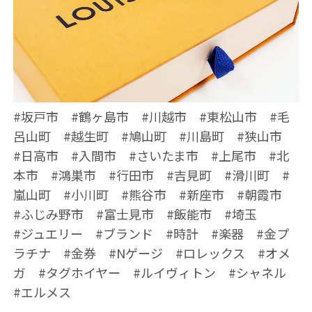
#坂戸市 #鶴ヶ島市 #川越市 #東松山市 #毛
呂山町 #越生町 #鳩山町 #川島町 #狭山市
#日高市 #入間市 #さいたま市 #上尾市 #北
本市 #鴻巣市 #行田市 #吉見町 #滑川町 #
嵐山町 #小川町 #熊谷市 #新座市 #朝霞市
#ふじみ野市 #富士見市 #飯能市 #埼玉
#ジュエリー #ブランド #時計 #楽器 #金プ
ラチナ #金券 #Nゲージ #ロレックス #オメ
ガ #タグホイヤー #ルイヴィトン #シャネル
#エルメス