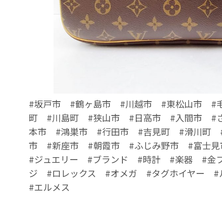
#坂戸市 #鶴ヶ島市 #川越市 #東松山市 #
町 #川島町 #狭山市 #日高市 #入間市 #
本市 #鴻巣市 #行田市 #吉見町 #滑川町 
市 #新座市 #朝霞市 #ふじみ野市 #富士見
#ジュエリー #ブランド #時計 #楽器 #金
ジ #ロレックス #オメガ #タグホイヤー 
#エルメス