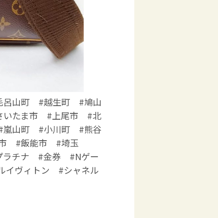
毛呂山町 #越生町 #鳩山
さいたま市 #上尾市 #北
#嵐山町 #小川町 #熊谷
市 #飯能市 #埼玉
プラチナ #金券 #Nゲー
#ルイヴィトン #シャネル