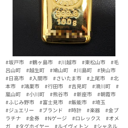
#坂戸市 #鶴ヶ島市 #川越市 #東松山市 #毛
呂山町 #越生町 #鳩山町 #川島町 #狭山市
#日高市 #入間市 #さいたま市 #上尾市 #北
本市 #鴻巣市 #行田市 #吉見町 #滑川町 #
嵐山町 #小川町 #熊谷市 #新座市 #朝霞市
#ふじみ野市 #富士見市 #飯能市 #埼玉
#ジュエリー #ブランド #時計 #楽器 #金プ
ラチナ #金券 #Nゲージ #ロレックス #オメ
ガ #タグホイヤー #ルイヴィトン #シャネル