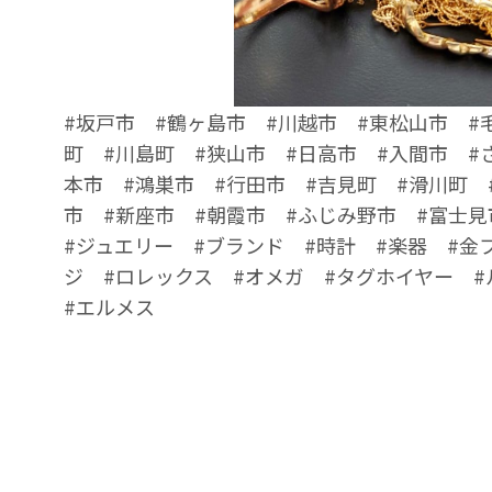
#坂戸市 #鶴ヶ島市 #川越市 #東松山市 #
町 #川島町 #狭山市 #日高市 #入間市 #
本市 #鴻巣市 #行田市 #吉見町 #滑川町 
市 #新座市 #朝霞市 #ふじみ野市 #富士見
#ジュエリー #ブランド #時計 #楽器 #金
ジ #ロレックス #オメガ #タグホイヤー 
#エルメス