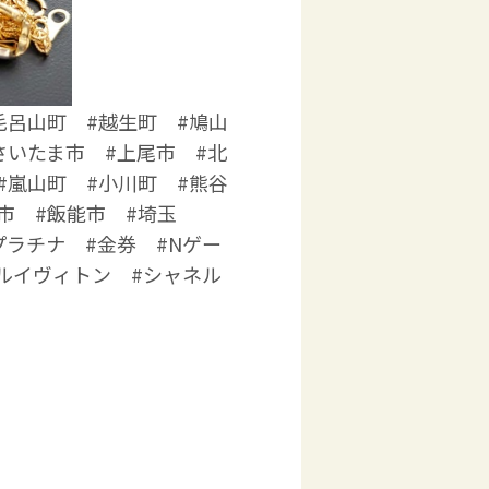
毛呂山町 #越生町 #鳩山
さいたま市 #上尾市 #北
#嵐山町 #小川町 #熊谷
市 #飯能市 #埼玉
プラチナ #金券 #Nゲー
#ルイヴィトン #シャネル