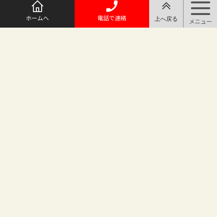
ホームへ
電話で連絡
@maruichi_sakado からのツイート
マルイチ坂戸店
〒350-0225 埼玉県坂戸市日の出町25-8
（地番変更により番地が旧15-10から変わりました）
坂戸駅徒歩2分 駐車場完備