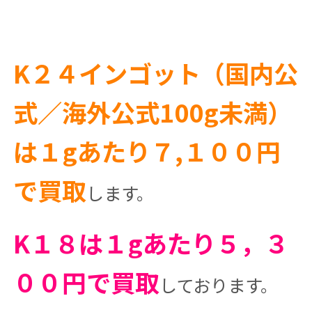
K２４インゴット（国内公
式／海外公式100g未満）
は１gあたり７,１００円
で買取
します。
K１８は１gあたり５，３
００円で買取
しております。