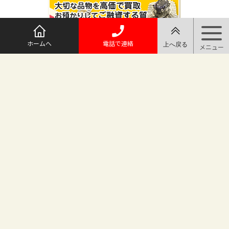
ホームへ
電話で連絡
@maruichi_sakado からのツイート
マルイチ坂戸店
〒350-0225 埼玉県坂戸市日の出町25-8