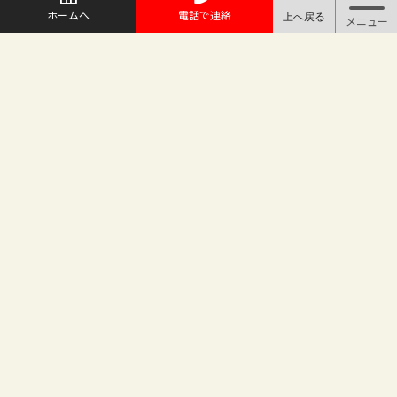
ホームへ
電話で連絡
@maruichi_sakado からのツイート
マルイチ坂戸店
〒350-0225 埼玉県坂戸市日の出町25-8
（地番変更により番地が旧15-10から変わりました）
坂戸駅徒歩2分 駐車場完備
TEL.049-283-6886