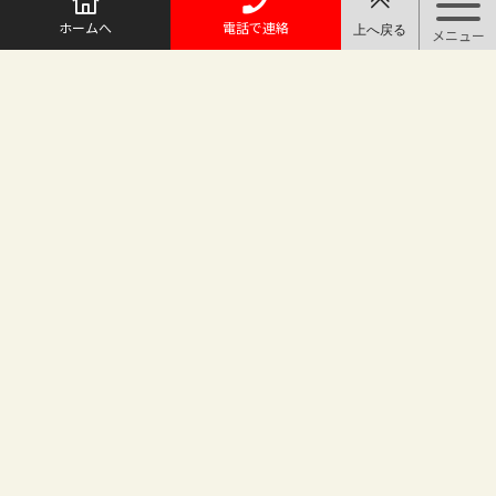
ホームへ
電話で連絡
@maruichi_sakado からのツイート
マルイチ坂戸店
〒350-0225 埼玉県坂戸市日の出町25-8
（地番変更により番地が旧15-10から変わりました）
坂戸駅徒歩2分 駐車場完備
TEL.049-283-6886