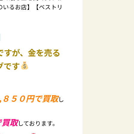
のいるお店】【ベストリ
ですが、金を売る
グです
,８５０円で買取
し
で買取
しております。