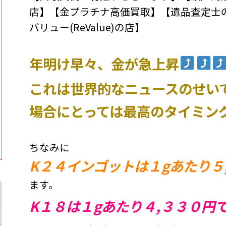
店】【金プラチナ高価買取】【遺品査定士
バリュー(ReValue)の店】
年明け早々、金が急上昇
これは世界的なニュースのせい
場合にとっては最高のタイミン
ちなみに
K２４インゴットは１gあたり５
ます。
K１８は１gあたり４,３３０円