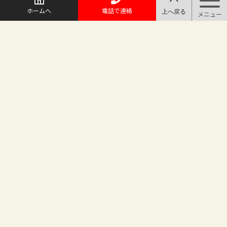
ホームへ
電話で連絡
@maruichi_sakado からのツイート
マルイチ坂戸店
〒350-0225 埼玉県坂戸市日の出町25-8
（地番変更により番地が旧15-10から変わりました）
坂戸駅徒歩2分 駐車場完備
TEL.049-283-6886