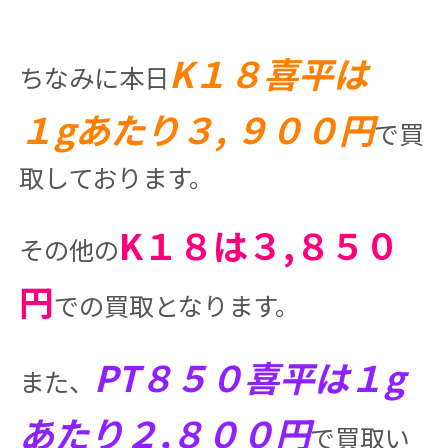
K１８喜平は
ちなみに本日
１gあたり３, ９００円
で買
取しております。
K１８は３,８５０
その他の
円
での買取となります。
PT８５０喜平は１g
また、
あたり２,８００円
で買取い