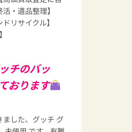
終活・遺品整理】
ンドリサイクル】
店】
ッチのバッ
ております
ました、グッチ グ
 未使用 です、有難